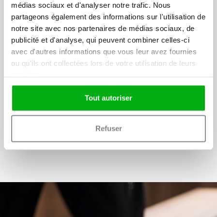
médias sociaux et d'analyser notre trafic. Nous
partageons également des informations sur l'utilisation de
notre site avec nos partenaires de médias sociaux, de
publicité et d'analyse, qui peuvent combiner celles-ci
Nos autres tests de
avec d'autres informations que vous leur avez fournies
prévention
ou qu'ils ont collectées lors de votre utilisation de leurs
services.
Tests de compétences
Tout autoriser
Serious Games
Refuser