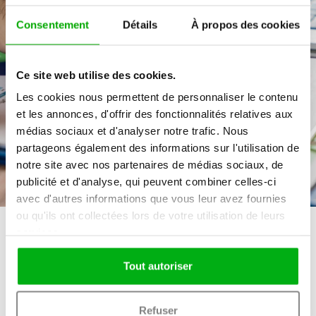
Consentement
Détails
À propos des cookies
Une solution globale clé en main pour vous
accompagner dans l’évaluation technique de vos
candidats.
Ce site web utilise des cookies.
Les cookies nous permettent de personnaliser le contenu
et les annonces, d'offrir des fonctionnalités relatives aux
Je choisis mon test
médias sociaux et d'analyser notre trafic. Nous
partageons également des informations sur l'utilisation de
notre site avec nos partenaires de médias sociaux, de
publicité et d'analyse, qui peuvent combiner celles-ci
avec d'autres informations que vous leur avez fournies
ou qu'ils ont collectées lors de votre utilisation de leurs
services.
Tout autoriser
Parcourez notre
catalogue
Refuser