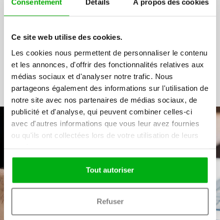
Consentement
Détails
À propos des cookies
Tests de compétences
Serious Game
Ce site web utilise des cookies.
Les cookies nous permettent de personnaliser le contenu
et les annonces, d'offrir des fonctionnalités relatives aux
médias sociaux et d'analyser notre trafic. Nous
partageons également des informations sur l'utilisation de
notre site avec nos partenaires de médias sociaux, de
publicité et d'analyse, qui peuvent combiner celles-ci
avec d'autres informations que vous leur avez fournies
ou qu'ils ont collectées lors de votre utilisation de leurs
services.
Choisissez et essayez
Tout autoriser
gratuitement vos tests
Refuser
Une solution globale clé en main pour vous