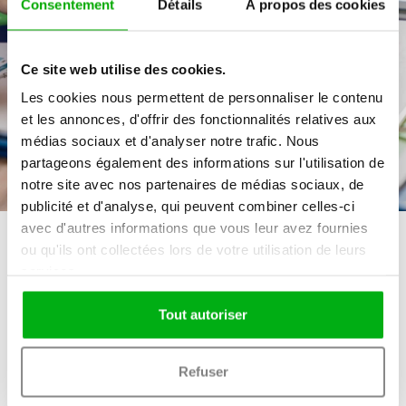
Consentement
Détails
À propos des cookies
accompagner dans l’évaluation technique de vos
candidats.
Ce site web utilise des cookies.
Les cookies nous permettent de personnaliser le contenu
Je choisis mon test
et les annonces, d'offrir des fonctionnalités relatives aux
médias sociaux et d'analyser notre trafic. Nous
partageons également des informations sur l'utilisation de
notre site avec nos partenaires de médias sociaux, de
publicité et d'analyse, qui peuvent combiner celles-ci
avec d'autres informations que vous leur avez fournies
ou qu'ils ont collectées lors de votre utilisation de leurs
services.
Tout autoriser
Parcourez notre
catalogue
de tests
Refuser