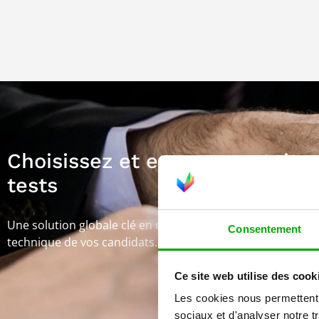
Choisissez et essayez gratuit
tests
Une solution globale clé en main pour vous accompagner 
Consentement
technique de vos candidats.
Ce site web utilise des cook
Les cookies nous permettent d
sociaux et d'analyser notre t