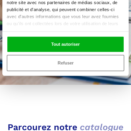
notre site avec nos partenaires de médias sociaux, de
publicité et d'analyse, qui peuvent combiner celles-ci
Une solution globale clé en main pour vous
avec d'autres informations que vous leur avez fournies
accompagner dans l’évaluation technique de vos
ou qu'ils ont collectées lors de votre utilisation de leurs
candidats.
services.
Tout autoriser
Je choisis mon test
Refuser
Parcourez notre
catalogue